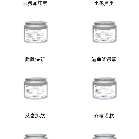
去氨加压素
比伐卢定
胸腺法新
鲑鱼降钙素
艾塞那肽
齐考诺肽