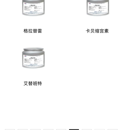
格拉替雷
卡贝缩宫素
艾替班特