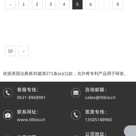
‹
1
2
3
4
5
6
...
9
10
›
分类
依据美国法典第35篇第271条(e)(1)款，允许将专利产品用于研发。
客服专线：
咨询邮箱：
0631-8968981
sales@rltbio.cn
联系网址：
医美专线：
www.rltbio.cn
13505148960
三肽-1
乙酰基三肽-1
公司地址：